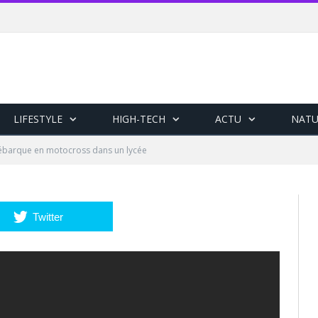
LIFESTYLE
HIGH-TECH
ACTU
NATU
débarque en motocross dans un lycée
Twitter