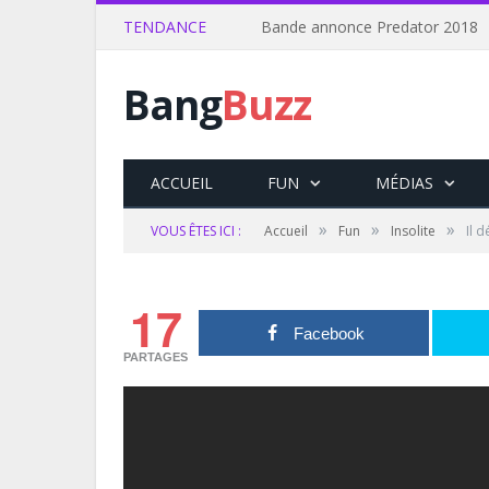
TENDANCE
Bande annonce Predator 2018
Bang
Buzz
ACCUEIL
FUN
MÉDIAS
»
»
»
VOUS ÊTES ICI :
Accueil
Fun
Insolite
Il 
17
Facebook
PARTAGES