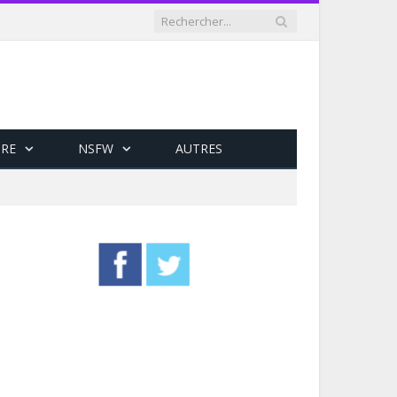
RE
NSFW
AUTRES