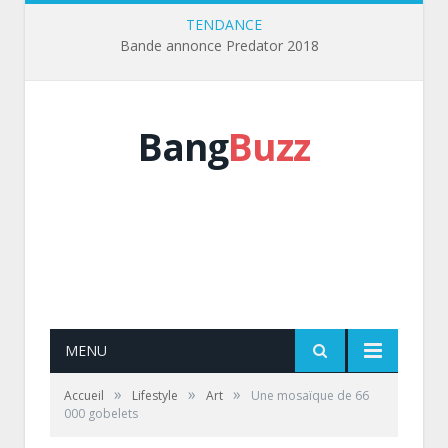
TENDANCE
Bande annonce Predator 2018
Bang
Buzz
MENU
»
»
»
Accueil
Lifestyle
Art
Une mosaïque de 66
000 gobelets