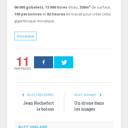
66 000 gobelets
,
15 000 litres
d’eau,
330m²
de surface,
100 personnes
et
62 heures
de travail pour créer cette
gigantesque mosaïque.
mosaique
11
PARTAGES
BUZZ PRÉCÉDENT
BUZZ SUIVANT
Jean Rochefort
Un drone dans
le boloss
les nuages
BUZZ SIMILAIRE