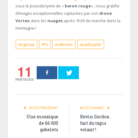
sous le pseudonyme de «
baron rouge
« , nous gratifie
d’images exceptionnelles capturées par son
drone
Vortex
dans les
nuages
après 1h30 de marche dans la
montagne !
Airgonay
FPV
multirotor
quadcopter
11
PARTAGES
BUZZ PRÉCÉDENT
BUZZ SUIVANT
Une mosaïque
Kevin Gordon
de 66 000
fait du tapis
gobelets
volant !