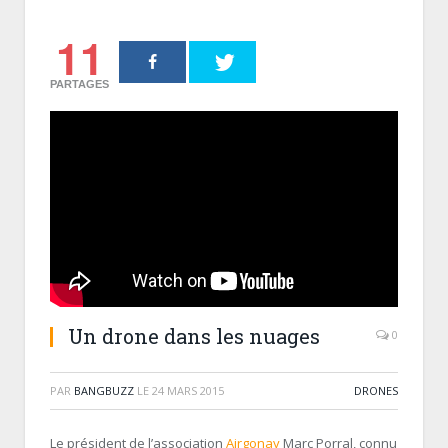
11
PARTAGES
Un drone dans les nuages
0
PAR
BANGBUZZ
LE
24 MARS 2015
DRONES
Le président de l’association
Airgonay
Marc Porral, connu