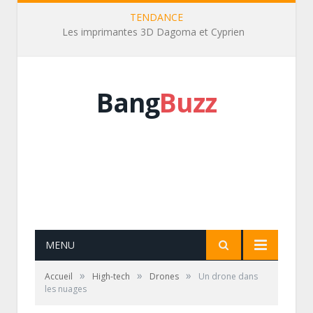
TENDANCE
Le dernier Zap de Spi0n
Bang
Buzz
MENU
»
»
»
Accueil
High-tech
Drones
Un drone dans
les nuages