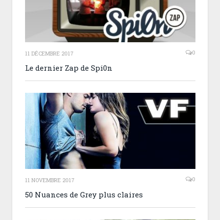
0
11 DÉCEMBRE 2017
Le dernier Zap de Spi0n
0
11 NOVEMBRE 2017
50 Nuances de Grey plus claires