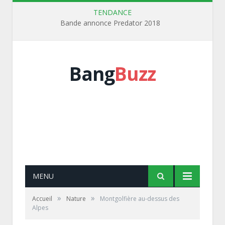
TENDANCE
Bande annonce Predator 2018
Bang
Buzz
MENU
»
»
Accueil
Nature
Montgolfière au-dessus des
Alpes