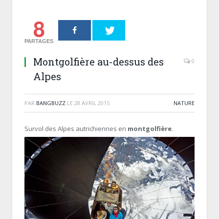
8
PARTAGES
Montgolfière au-dessus des
0
Alpes
PAR
BANGBUZZ
LE
28 AVRIL 2015
NATURE
Survol des Alpes autrichiennes en
montgolfière
.