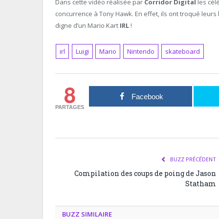
Dans cette vidéo réalisée par
Corridor Digital
les cél
concurrence à Tony Hawk. En effet, ils ont troqué leurs
digne d’un Mario Kart
IRL
!
irl
Luigi
Mario
Nintendo
skateboard
8
Facebook
PARTAGES
BUZZ PRÉCÉDENT
Compilation des coups de poing de Jason
Statham
BUZZ SIMILAIRE