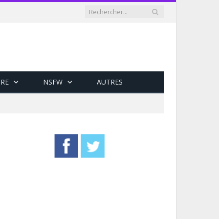
RE
NSFW
AUTRES