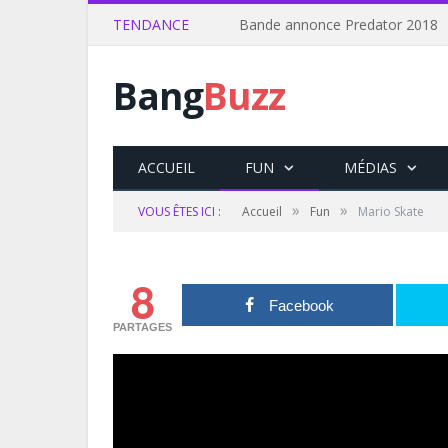
TENDANCE
Bande annonce Predator 2018
Bang
Buzz
ACCUEIL
FUN
MÉDIAS
»
»
VOUS ÊTES ICI :
Accueil
Fun
Mario Skate
8
Facebook
PARTAGES