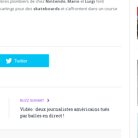
èbres plombiers de chez
Nintendo
,
Mario
et
Luigi
font
 kartings pour des
skateboards
et s’affrontent dans un course
Twitter
BUZZ SUIVANT
Vidéo : deux journalistes américains tués
par balles en direct !