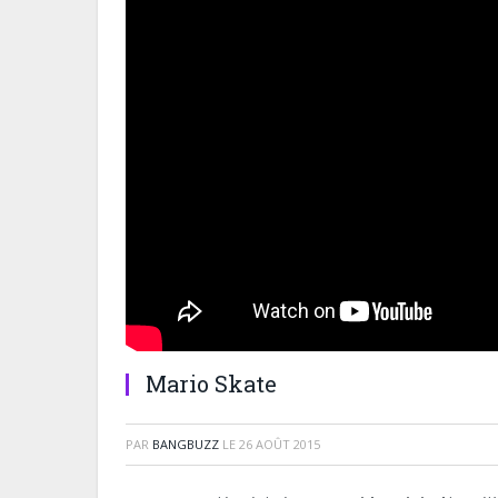
Mario Skate
PAR
BANGBUZZ
LE
26 AOÛT 2015