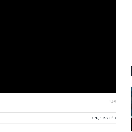
0
FUN
,
JEUX VIDÉO