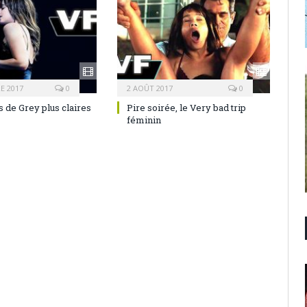
E 2017
0
2 AOÛT 2017
0
 de Grey plus claires
Pire soirée, le Very bad trip
féminin