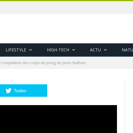
LIFESTYLE
HIGH-TECH
ACTU
NATU
Compilation des coups de poing de Jason Statham
Twitter