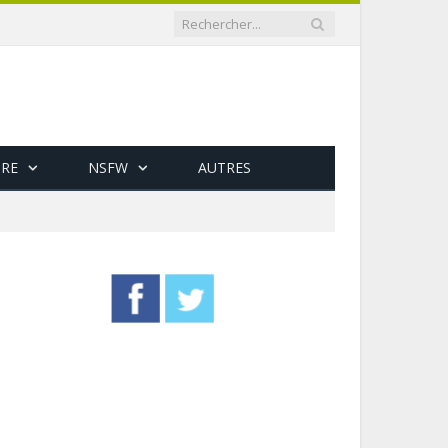
RE
NSFW
AUTRES