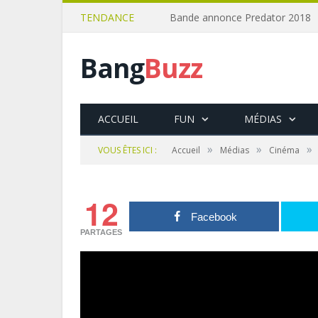
TENDANCE
Bande annonce Predator 2018
Bang
Buzz
ACCUEIL
FUN
MÉDIAS
»
»
»
VOUS ÊTES ICI :
Accueil
Médias
Cinéma
12
Facebook
PARTAGES