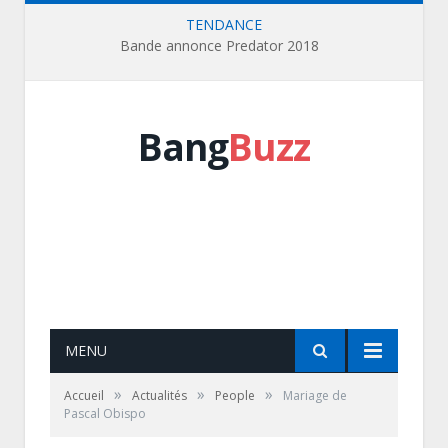
TENDANCE
Bande annonce Predator 2018
Bang
Buzz
MENU
»
»
»
Accueil
Actualités
People
Mariage de
Pascal Obispo