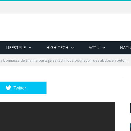
LIFESTYLE
HIGH-TECH
ACTU
NATU
La bonnasse de Shanna partage sa technique pour avoir des abdos en béton !
Twitter