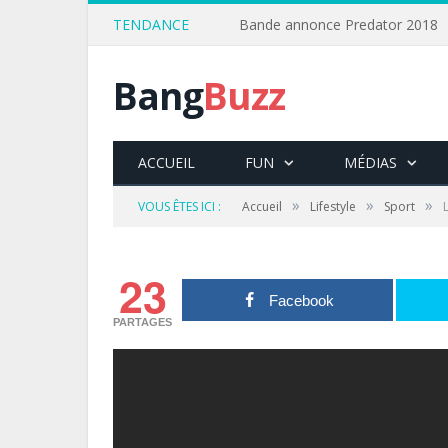
TENDANCE
Bande annonce Predator 2018
Bang
Buzz
ACCUEIL
FUN
MÉDIAS
»
»
»
VOUS ÊTES ICI :
Accueil
Lifestyle
Sport
23
Facebook
PARTAGES