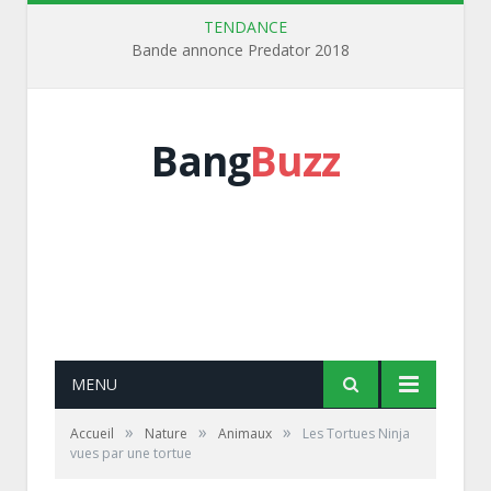
TENDANCE
Bande annonce Predator 2018
Bang
Buzz
MENU
»
»
»
Accueil
Nature
Animaux
Les Tortues Ninja
vues par une tortue