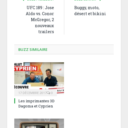
UFC 189 : Jose
Buggy, moto,
Aldo vs. Conor
désert et bikini
McGregor, 2
nouveaux
trailers
BUZZ SIMILAIRE
17 DÉCEMBRE 2017
0
Les imprimantes 3D
Dagoma et Cyprien