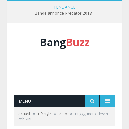
TENDANCE
Bande annonce Predator 2018
Bang
Buzz
MENU
»
»
»
Accueil
Lifestyle
Auto
Buggy, moto, désert
et bikini