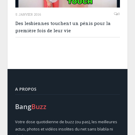
0
5 JANVIER 2016
Des lesbiennes touchent un pénis pour la
première fois de leur vie
A PROPOS
Bang
Buzz
Votre dose quotidienne de buzz (ou pas), les meilleures
actus, photos et vidéos insolites du net sans blabla ni