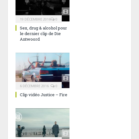
19 DÉCEMBRE 2016
0
Sex, drug & alcohol pour
le dernier clip de Die
Antwoord
6 DÉCEMBRE 2016
0
Clip vidéo Justice – Fire