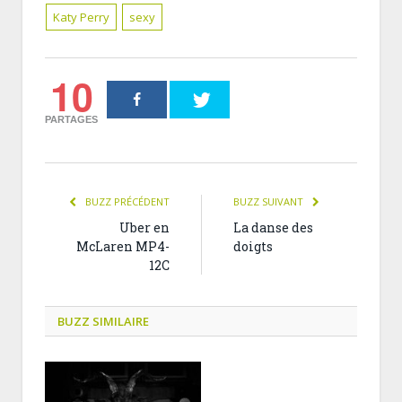
Katy Perry
sexy
10
PARTAGES
BUZZ PRÉCÉDENT
BUZZ SUIVANT
Uber en
La danse des
McLaren MP4-
doigts
12C
BUZZ SIMILAIRE