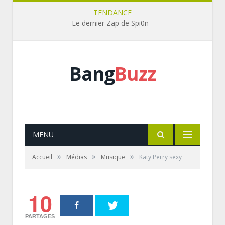
TENDANCE
Le dernier Zap de Spi0n
Bang
Buzz
MENU
»
»
»
Accueil
Médias
Musique
Katy Perry sexy
10
PARTAGES