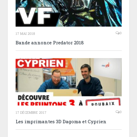
0
17 MAI 2018
Bande annonce Predator 2018
0
17 DÉCEMBRE 2017
Les imprimantes 3D Dagoma et Cyprien