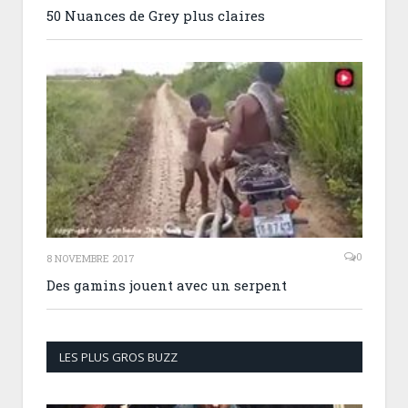
50 Nuances de Grey plus claires
0
8 NOVEMBRE 2017
Des gamins jouent avec un serpent
LES PLUS GROS BUZZ