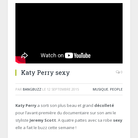
Katy Perry sexy
0
PAR
BANGBUZZ
LE
12 SEPTEMBRE 2015
MUSIQUE
,
PEOPLE
Katy Perry
a sorti son plus beau et grand
décolleté
pour l’avant-première du documentaire sur son ami le
styliste
Jeremy Scott
. A quatre pattes avec sa robe
sexy
elle a fait le buzz cette semaine !