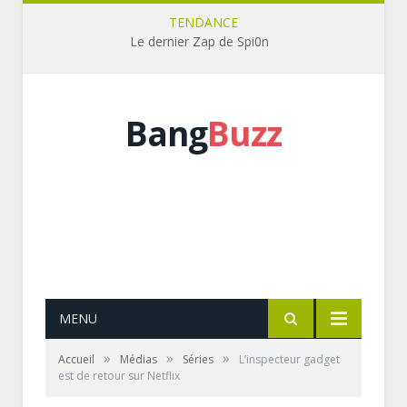
TENDANCE
Le dernier Zap de Spi0n
Bang
Buzz
MENU
»
»
»
Accueil
Médias
Séries
L’inspecteur gadget
est de retour sur Netflix