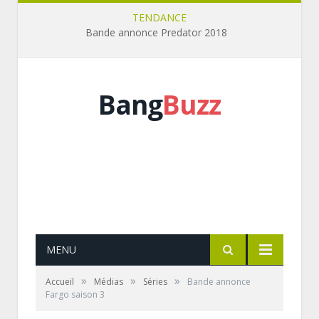
TENDANCE
Bande annonce Predator 2018
Bang
Buzz
MENU
»
»
»
Accueil
Médias
Séries
Bande annonce
Fargo saison 3