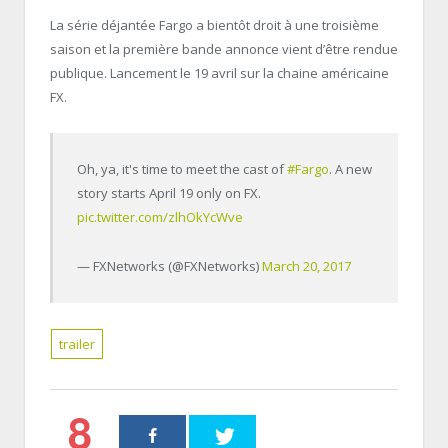
La série déjantée Fargo a bientôt droit à une troisième
saison et la première bande annonce vient d’être rendue
publique. Lancement le 19 avril sur la chaine américaine
FX.
Oh, ya, it's time to meet the cast of
#Fargo
. A new
story starts April 19 only on FX.
pic.twitter.com/zlhOkYcWve
— FXNetworks (@FXNetworks)
March 20, 2017
trailer
8