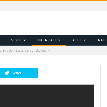
LIFESTYLE
HIGH-TECH
ACTU
NATU
oard volant Lexus dans un skatepark !
Twitter