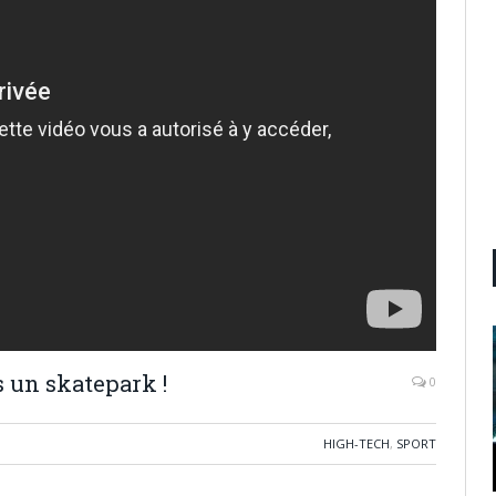
 un skatepark !
0
HIGH-TECH
,
SPORT