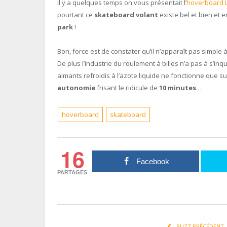
Il y a quelques temps on vous présentait l’
hoverboard 
pourtant ce
skateboard volant
existe bel et bien et 
park
!
Bon, force est de constater qu’il n’apparaît pas simple à 
De plus l’industrie du roulement à billes n’a pas à s’inq
aimants refroidis à l’azote liquide ne fonctionne que 
autonomie
frisant le ridicule de
10 minutes
…
hoverboard
skateboard
16
Facebook
PARTAGES
BUZZ PRÉCÉDENT