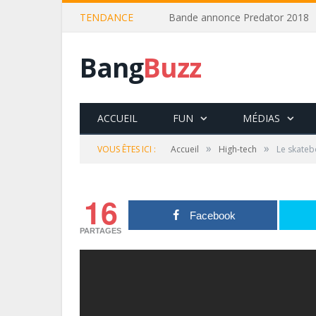
TENDANCE
Bande annonce Predator 2018
Bang
Buzz
ACCUEIL
FUN
MÉDIAS
»
»
VOUS ÊTES ICI :
Accueil
High-tech
Le skateb
16
Facebook
PARTAGES