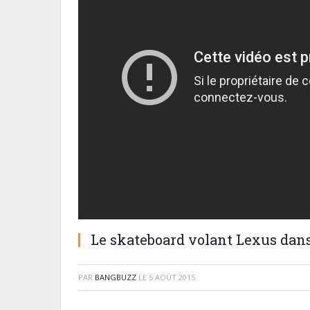
Le skateboard volant Lexus dans
PAR
BANGBUZZ
LE
5 AOÛT 2015