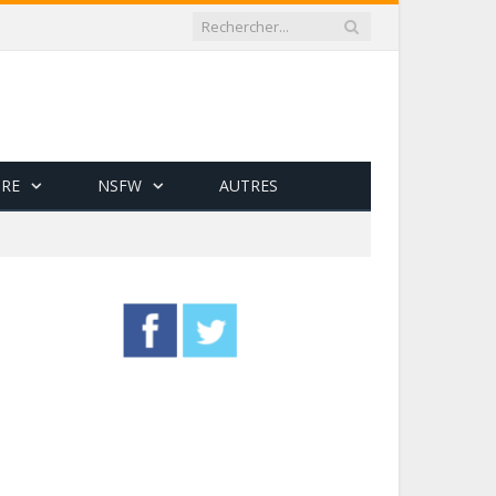
RE
NSFW
AUTRES