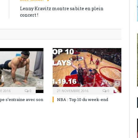
Lenny Kravitz montre sa bite en plein
concert !
E 2016
0
21 NOVEMBRE 2016
0
pe s’entraine avec son
NBA : Top 10 du week-end