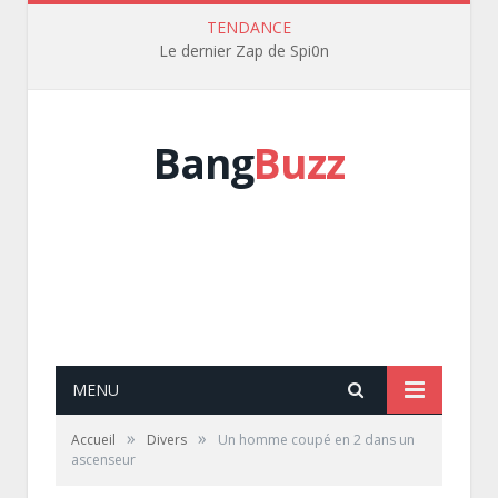
TENDANCE
Le dernier Zap de Spi0n
Bang
Buzz
MENU
»
»
Accueil
Divers
Un homme coupé en 2 dans un
ascenseur