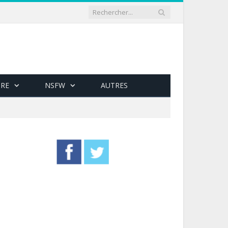
RE
NSFW
AUTRES