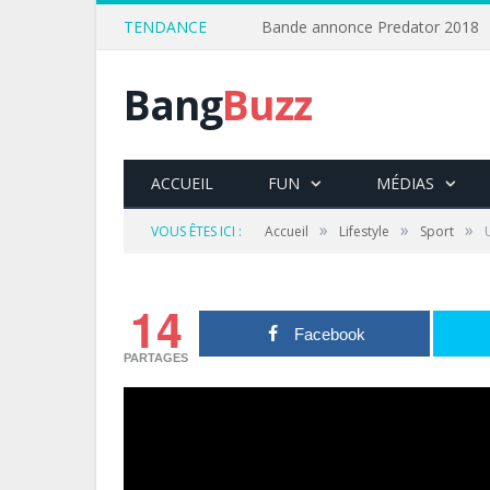
TENDANCE
Bande annonce Predator 2018
Bang
Buzz
ACCUEIL
FUN
MÉDIAS
»
»
»
VOUS ÊTES ICI :
Accueil
Lifestyle
Sport
14
Facebook
PARTAGES