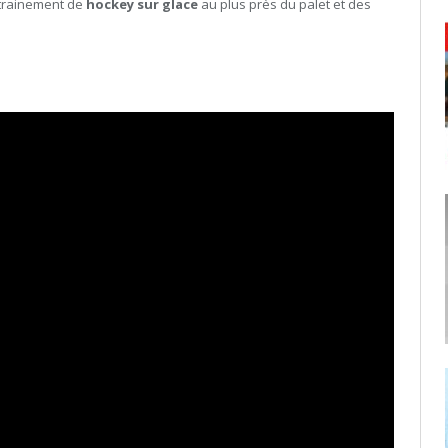
trainement de
hockey sur glace
au plus près du palet et des