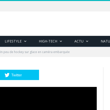
LIFESTYLE
HIGH-TECH
ACTU
NATU
Un peu de hockey sur glace en caméra embarquée
Twitter