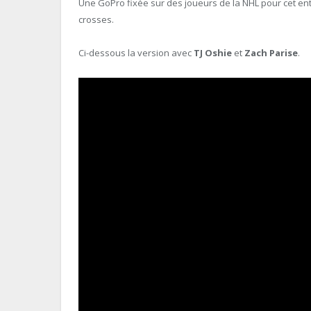
Une GoPro fixée sur des
joueurs de la NHL
pour cet en
crosses.
Ci-dessous la version avec
TJ Oshie
et
Zach Parise
.