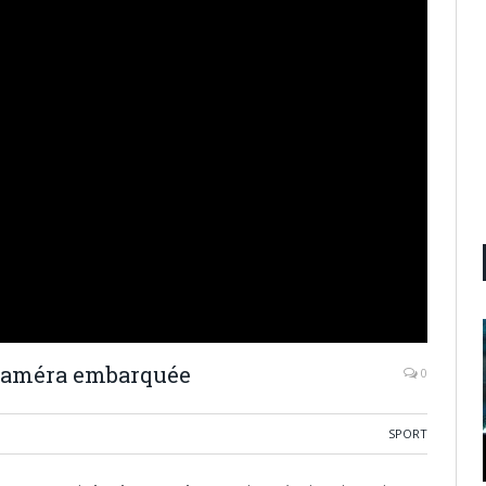
 caméra embarquée
0
SPORT