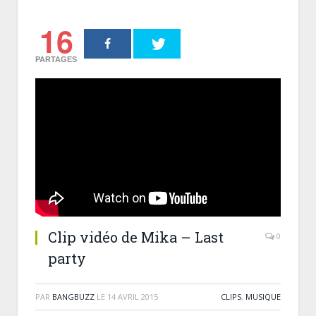
16
PARTAGES
Clip vidéo de Mika – Last
0
party
PAR
BANGBUZZ
LE
14 AVRIL 2015
CLIPS
,
MUSIQUE