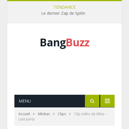
TENDANCE
Le dernier Zap de Spi0n
Bang
Buzz
MENU
»
»
»
Accueil
Médias
Clips
Clip vidéo de Mika –
Last party