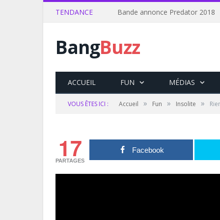
TENDANCE
Bande annonce Predator 2018
Bang
Buzz
ACCUEIL
FUN
MÉDIAS
»
»
»
VOUS ÊTES ICI :
Accueil
Fun
Insolite
Rie
17
Facebook
PARTAGES