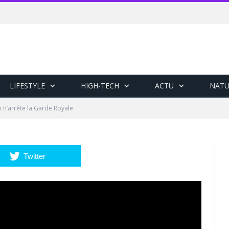
LIFESTYLE
HIGH-TECH
ACTU
NATU
n n’arrête la Garde Royale
Twitter