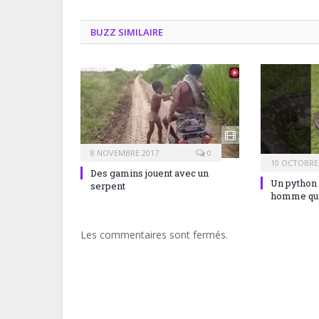
BUZZ SIMILAIRE
8 NOVEMBRE 2017
0
10 OCTOBRE
Des gamins jouent avec un
Un python 
serpent
homme qui 
Les commentaires sont fermés.