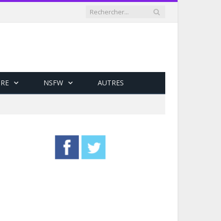
RE
NSFW
AUTRES