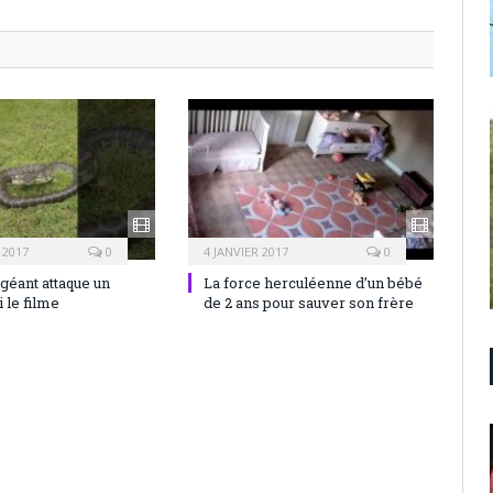
 2017
0
4 JANVIER 2017
0
géant attaque un
La force herculéenne d’un bébé
le filme
de 2 ans pour sauver son frère