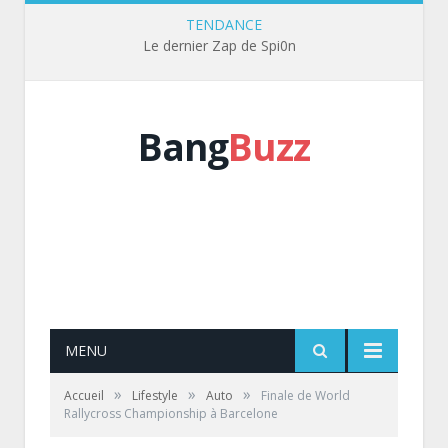
TENDANCE
Le dernier Zap de Spi0n
Bang
Buzz
MENU
»
»
»
Accueil
Lifestyle
Auto
Finale de World
Rallycross Championship à Barcelone