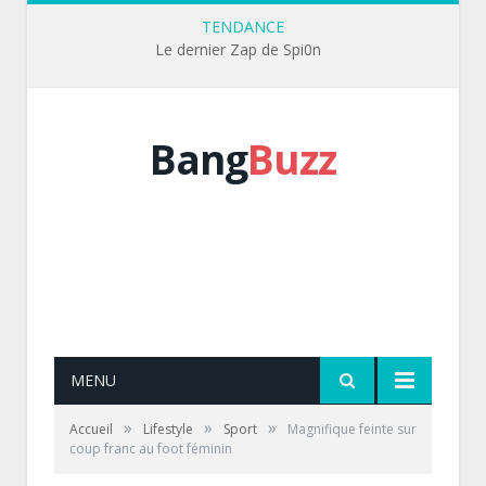
TENDANCE
Le dernier Zap de Spi0n
Bang
Buzz
MENU
»
»
»
Accueil
Lifestyle
Sport
Magnifique feinte sur
coup franc au foot féminin