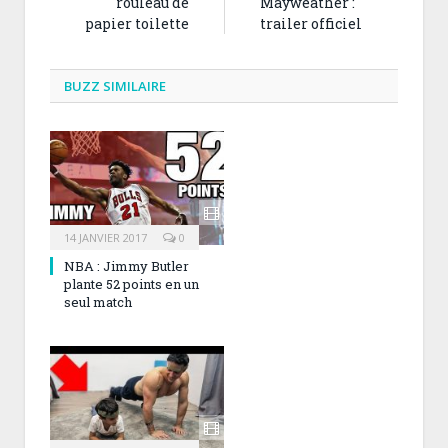
rouleau de
Mayweather :
papier toilette
trailer officiel
BUZZ SIMILAIRE
14 JANVIER 2017
0
NBA : Jimmy Butler
plante 52 points en un
seul match