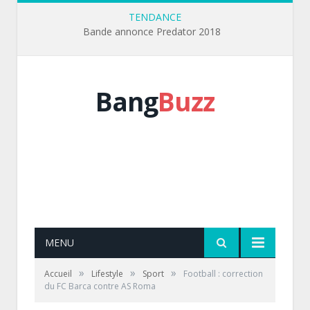
TENDANCE
Bande annonce Predator 2018
Bang
Buzz
MENU
»
»
»
Accueil
Lifestyle
Sport
Football : correction
du FC Barca contre AS Roma