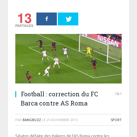
13
PARTAGES
Football : correction du FC
0
Barca contre AS Roma
PAR
BANGBUZZ
LE
25 NOVEMBRE 2015
SPORT
Sévère défaite des Italiens de l’AS Roma contre les