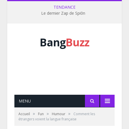
TENDANCE
Le dernier Zap de Spi0n
Bang
Buzz
MENU
»
»
»
Accueil
Fun
Humour
Comment les
étrangers voient la langue française