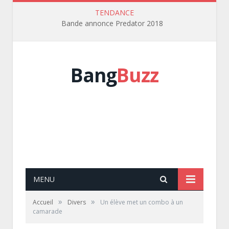
TENDANCE
Bande annonce Predator 2018
Bang
Buzz
MENU
»
»
Accueil
Divers
Un élève met un combo à un
camarade