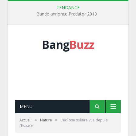
TENDANCE
Bande annonce Predator 2018
Bang
Buzz
MENU
»
»
Accueil
Nature
L’éclipse solaire vue depuis
l’Espace