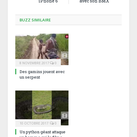
iPhone 6
avec son BMX
BUZZ SIMILAIRE
8 NOVEMBRE 2017
0
Des gamins jouent avec
un serpent
10 OCTOBRE 2017
0
Un python géant attaque