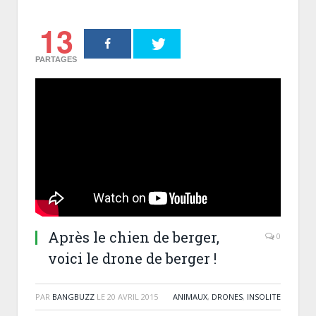
13
PARTAGES
Après le chien de berger,
0
voici le drone de berger !
PAR
BANGBUZZ
LE
20 AVRIL 2015
ANIMAUX
,
DRONES
,
INSOLITE