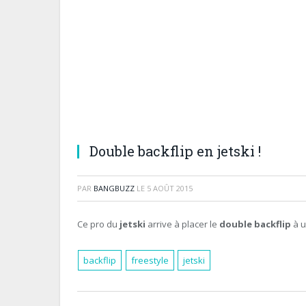
Double backflip en jetski !
PAR
BANGBUZZ
LE
5 AOÛT 2015
Ce pro du
jetski
arrive à placer le
double backflip
à u
backflip
freestyle
jetski