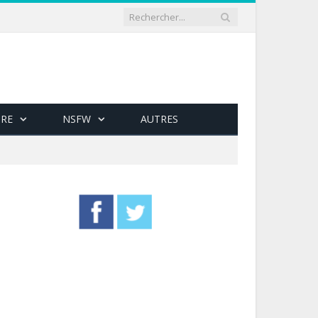
RE
NSFW
AUTRES