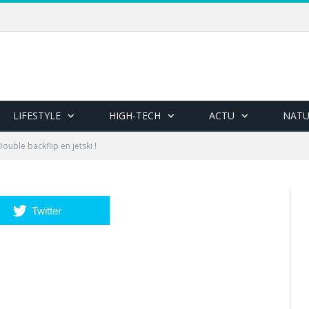
LIFESTYLE
HIGH-TECH
ACTU
NATU
Double backflip en jetski !
Twitter