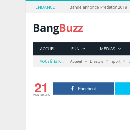
TENDANCE
Bande annonce Predator 2018
Bang
Buzz
ACCUEIL
FUN
MÉDIAS
»
»
»
VOUS ÊTES ICI :
Accueil
Lifestyle
Sport
21
Facebook
PARTAGES