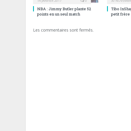
14 JANVIER 2017
0
30 NOVEMBR
NBA : Jimmy Butler plante 52
Tibo InSha
points en un seul match
petit frère
Les commentaires sont fermés.