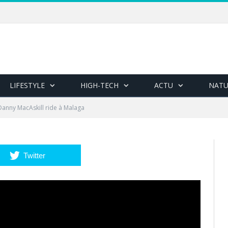
LIFESTYLE
HIGH-TECH
ACTU
NATU
Danny MacAskill ride à Malaga
Twitter