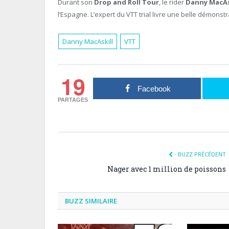
Durant son
Drop and Roll Tour
, le rider
Danny MacAs
l’Espagne. L’expert du VTT trial livre une belle démonst
Danny MacAskill
VTT
19
Facebook
PARTAGES
BUZZ PRÉCÉDENT
Nager avec 1 million de poissons
BUZZ SIMILAIRE