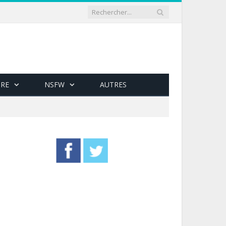
RE
NSFW
AUTRES