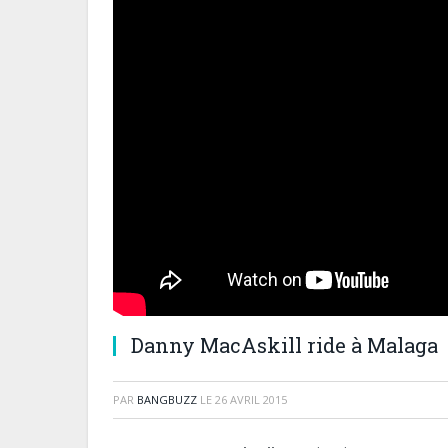
Danny MacAskill ride à Malaga
PAR
BANGBUZZ
LE
26 AVRIL 2015