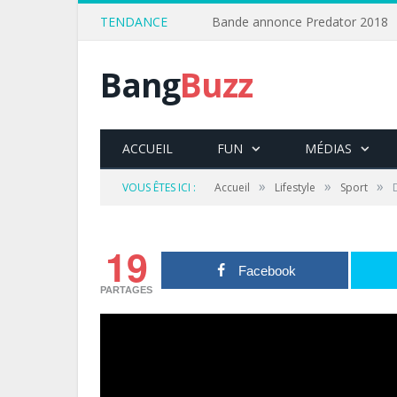
TENDANCE
Bande annonce Predator 2018
Bang
Buzz
ACCUEIL
FUN
MÉDIAS
»
»
»
VOUS ÊTES ICI :
Accueil
Lifestyle
Sport
19
Facebook
PARTAGES