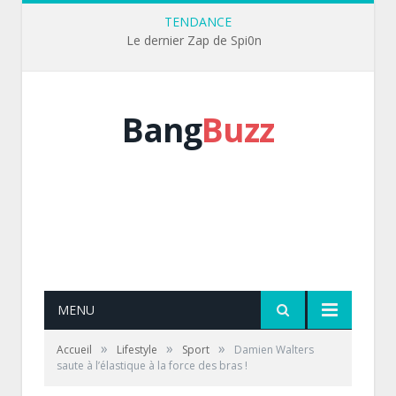
TENDANCE
Le dernier Zap de Spi0n
Bang
Buzz
MENU
»
»
»
Accueil
Lifestyle
Sport
Damien Walters
saute à l’élastique à la force des bras !