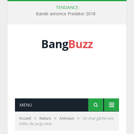
TENDANCE
Bande annonce Predator 2018
Bang
Buzz
MENU
»
»
»
Accueil
Nature
Animaux
Un chat gâche une
vidéo de yoga sexy