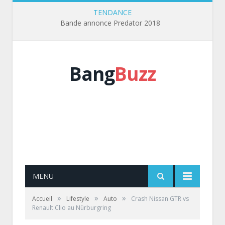
TENDANCE
Bande annonce Predator 2018
Bang
Buzz
MENU
»
»
»
Accueil
Lifestyle
Auto
Crash Nissan GTR vs
Renault Clio au Nürburgring