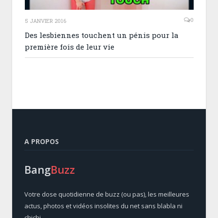
0
5 JANVIER 2016
Des lesbiennes touchent un pénis pour la
première fois de leur vie
A PROPOS
Bang
Buzz
Votre dose quotidienne de buzz (ou pas), les meilleures
actus, photos et vidéos insolites du net sans blabla ni
chichi.