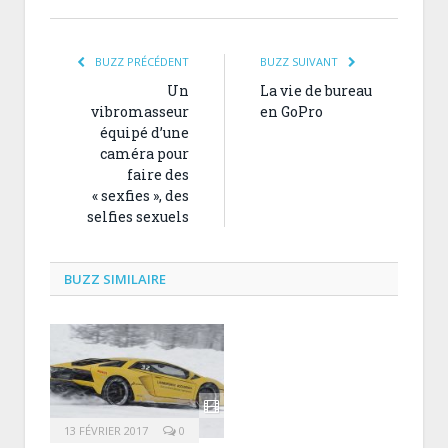
BUZZ PRÉCÉDENT
BUZZ SUIVANT
Un
La vie de bureau
vibromasseur
en GoPro
équipé d’une
caméra pour
faire des
« sexfies », des
selfies sexuels
BUZZ SIMILAIRE
13 FÉVRIER 2017
0