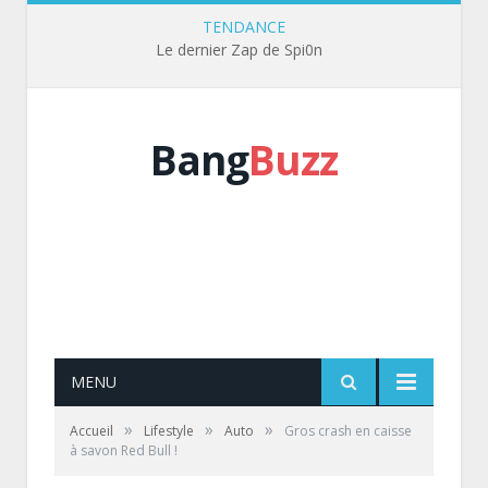
TENDANCE
Le dernier Zap de Spi0n
Bang
Buzz
MENU
»
»
»
Accueil
Lifestyle
Auto
Gros crash en caisse
à savon Red Bull !