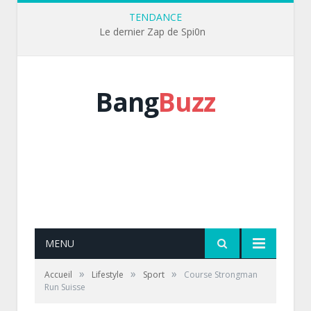
TENDANCE
Le dernier Zap de Spi0n
Bang
Buzz
MENU
»
»
»
Accueil
Lifestyle
Sport
Course Strongman
Run Suisse