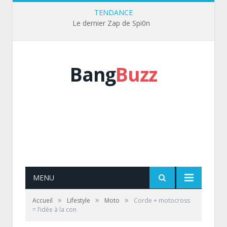
TENDANCE
Le dernier Zap de Spi0n
Bang
Buzz
MENU
»
»
»
Accueil
Lifestyle
Moto
Corde + motocross
= l’idée à la con