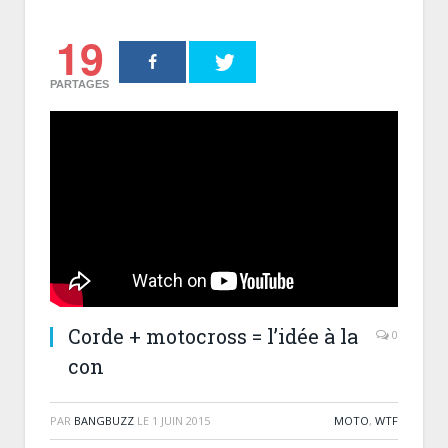
19
PARTAGES
Corde + motocross = l’idée à la
0
con
PAR
BANGBUZZ
LE
1 JUIN 2015
MOTO
,
WTF