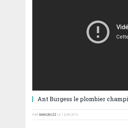
Ant Burgess le plombier champi
PAR
BANGBUZZ
LE
1 JUIN 2015