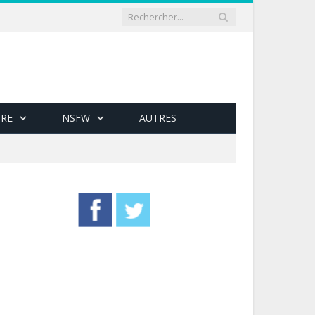
RE
NSFW
AUTRES