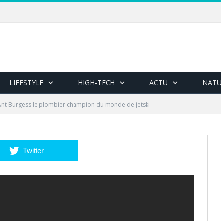
LIFESTYLE
HIGH-TECH
ACTU
NATU
Ant Burgess le plombier champion du monde de jetski
Twitter