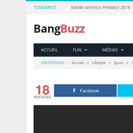
TENDANCE
Bande annonce Predator 2018
Bang
Buzz
ACCUEIL
FUN
MÉDIAS
»
»
»
VOUS ÊTES ICI :
Accueil
Lifestyle
Sport
18
Facebook
PARTAGES