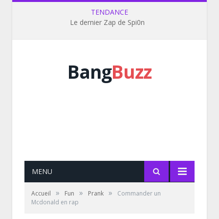
TENDANCE
Le dernier Zap de Spi0n
Bang
Buzz
MENU
»
»
»
Accueil
Fun
Prank
Commander un
Mcdonald en rap