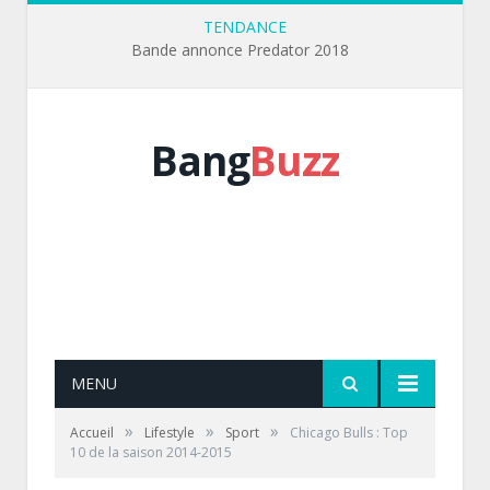
TENDANCE
Bande annonce Predator 2018
Bang
Buzz
MENU
»
»
»
Accueil
Lifestyle
Sport
Chicago Bulls : Top
10 de la saison 2014-2015