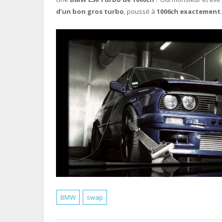
d’un bon gros turbo
, poussé à
1006ch exactement
.
BMW
swap