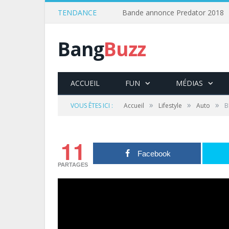
TENDANCE
Bande annonce Predator 2018
Bang
Buzz
ACCUEIL
FUN
MÉDIAS
»
»
»
VOUS ÊTES ICI :
Accueil
Lifestyle
Auto
B
11
Facebook
PARTAGES