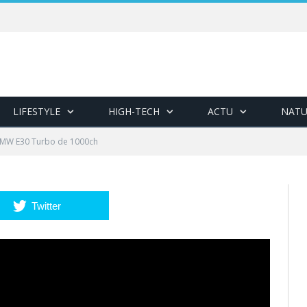
LIFESTYLE
HIGH-TECH
ACTU
NATU
MW E30 Turbo de 1000ch
Twitter