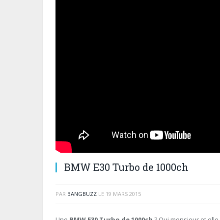
BMW E30 Turbo de 1000ch
PAR
BANGBUZZ
LE
19 MARS 2015
Une
BMW E30 Turbo de 1000ch
? Oui monsieur et elle