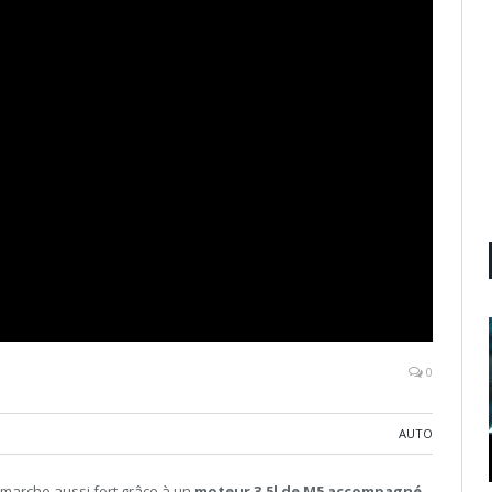
0
AUTO
 marche aussi fort grâce à un
moteur 3.5l de M5 accompagné