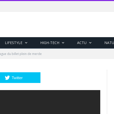
LIFESTYLE
HIGH-TECH
ACTU
NATU
ague du billet plein de merde
Twitter