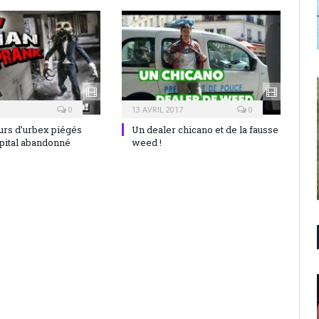
0
13 AVRIL 2017
0
rs d’urbex piégés
Un dealer chicano et de la fausse
pital abandonné
weed !