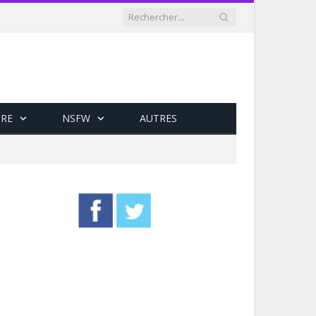
RE
NSFW
AUTRES