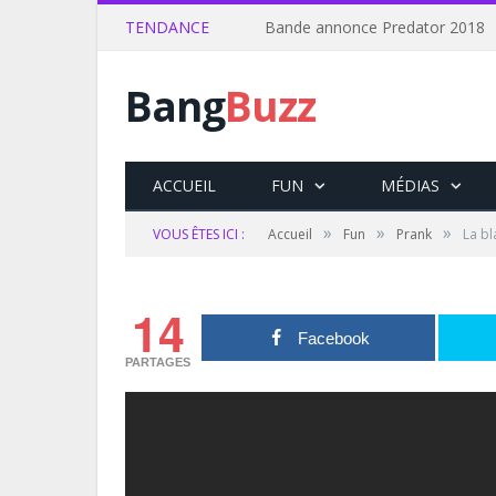
TENDANCE
Bande annonce Predator 2018
Bang
Buzz
ACCUEIL
FUN
MÉDIAS
»
»
»
VOUS ÊTES ICI :
Accueil
Fun
Prank
La bl
14
Facebook
PARTAGES