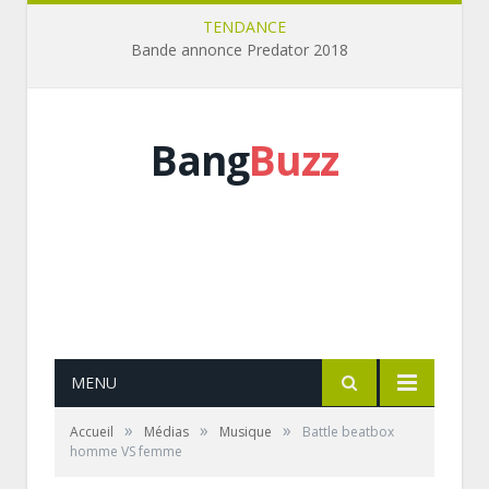
TENDANCE
Bande annonce Predator 2018
Bang
Buzz
MENU
»
»
»
Accueil
Médias
Musique
Battle beatbox
homme VS femme