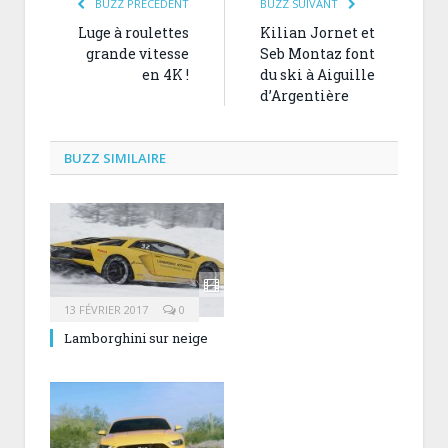
BUZZ PRÉCÉDENT
BUZZ SUIVANT
Luge à roulettes
Kilian Jornet et
grande vitesse
Seb Montaz font
en 4K !
du ski à Aiguille
d’Argentière
BUZZ SIMILAIRE
13 FÉVRIER 2017
0
Lamborghini sur neige