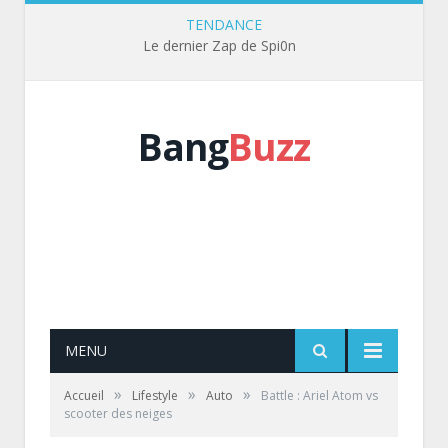
TENDANCE
Le dernier Zap de Spi0n
Bang
Buzz
MENU
»
»
»
Accueil
Lifestyle
Auto
Battle : Ariel Atom vs
scooter des neiges