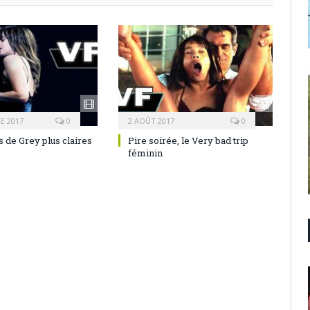
E 2017
0
2 AOÛT 2017
0
 de Grey plus claires
Pire soirée, le Very bad trip
féminin