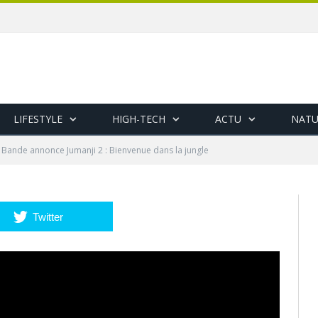
LIFESTYLE
HIGH-TECH
ACTU
NATU
Bande annonce Jumanji 2 : Bienvenue dans la jungle
Twitter