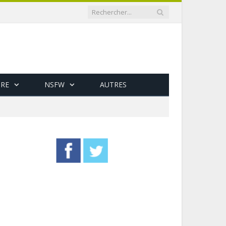
RE
NSFW
AUTRES