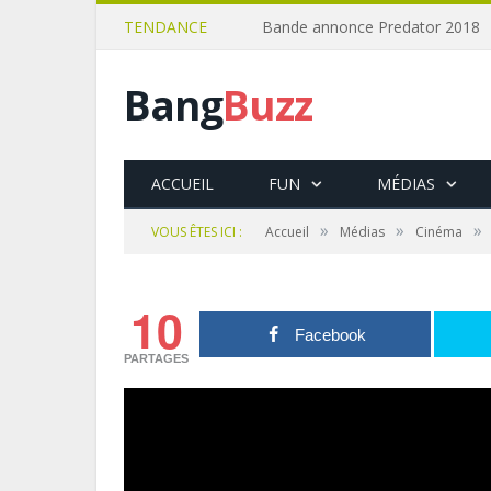
TENDANCE
Bande annonce Predator 2018
Bang
Buzz
ACCUEIL
FUN
MÉDIAS
»
»
»
VOUS ÊTES ICI :
Accueil
Médias
Cinéma
10
Facebook
PARTAGES