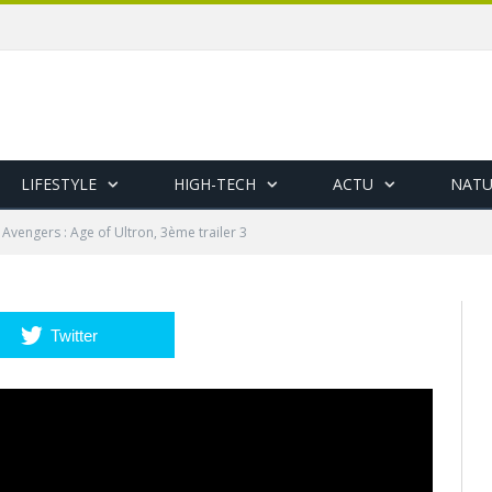
LIFESTYLE
HIGH-TECH
ACTU
NATU
Avengers : Age of Ultron, 3ème trailer 3
Twitter