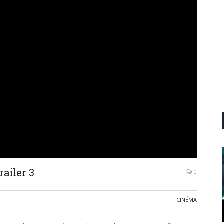
railer 3
0
CINÉMA