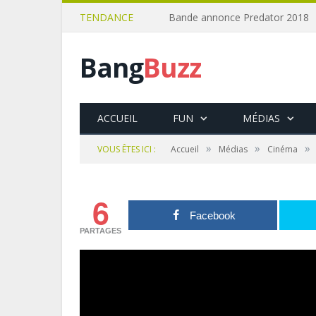
TENDANCE
Bande annonce Predator 2018
Bang
Buzz
ACCUEIL
FUN
MÉDIAS
»
»
»
VOUS ÊTES ICI :
Accueil
Médias
Cinéma
6
Facebook
PARTAGES