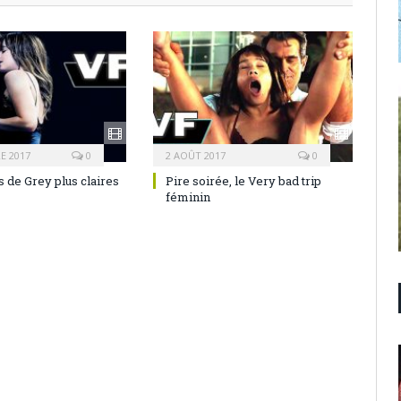
E 2017
0
2 AOÛT 2017
0
 de Grey plus claires
Pire soirée, le Very bad trip
féminin