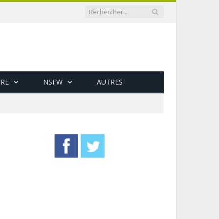
RE
NSFW
AUTRES