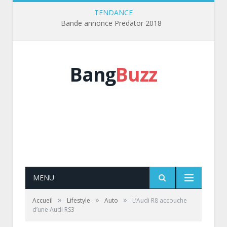
TENDANCE
Bande annonce Predator 2018
Bang
Buzz
MENU
»
»
»
Accueil
Lifestyle
Auto
L’Audi R8 accouche
d’une Audi RS3