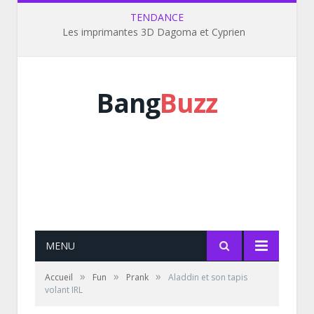
TENDANCE
Le dernier Zap de Spi0n
Bang
Buzz
MENU
»
»
»
Accueil
Fun
Prank
Aladdin et son tapis
volant IRL