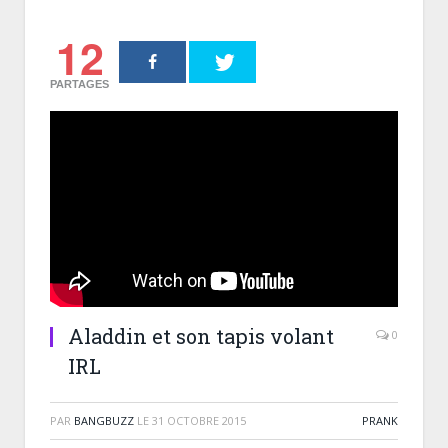
12
PARTAGES
Aladdin et son tapis volant
0
IRL
PAR
BANGBUZZ
LE
31 OCTOBRE 2015
PRANK