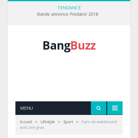
TENDANCE
Bande annonce Predator 2018
Bang
Buzz
MENU
»
»
»
Accueil
Lifestyle
Sport
Faire du wakeboard
avec une grue