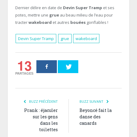
Dernier délire en date de
Devin Super Tramp
et ses
potes, mettre une
grue
au beau milieu de l’eau pour
tracter
wakeboard
et autres
bouées
gonflables !
Devin Super Tramp
grue
wakeboard
13
PARTAGES
BUZZ PRÉCÉDENT
BUZZ SUIVANT
Prank : éjaculer
Beyoncé fait la
sur les gens
danse des
dans les
canards
toilettes