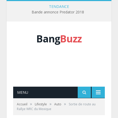
TENDANCE
Bande annonce Predator 2018
Bang
Buzz
MENU
»
»
»
Accueil
Lifestyle
Auto
Sortie de route au
Rallye WRC du Mexique