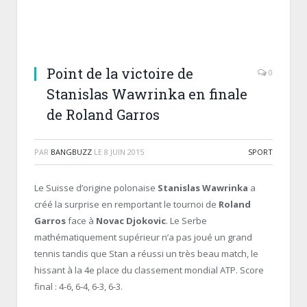
Point de la victoire de
0
Stanislas Wawrinka en finale
de Roland Garros
PAR
BANGBUZZ
LE
8 JUIN 2015
SPORT
Le Suisse d’origine polonaise
Stanislas Wawrinka
a
créé la surprise en remportant le tournoi de
Roland
Garros
face à
Novac Djokovic
. Le Serbe
mathématiquement supérieur n’a pas joué un grand
tennis tandis que Stan a réussi un très beau match, le
hissant à la 4e place du classement mondial ATP. Score
final : 4-6, 6-4, 6-3, 6-3.