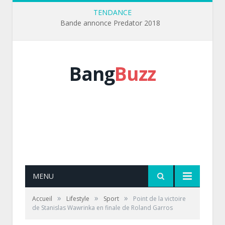
TENDANCE
Bande annonce Predator 2018
Bang
Buzz
MENU
»
»
»
Accueil
Lifestyle
Sport
Point de la victoire
de Stanislas Wawrinka en finale de Roland Garros