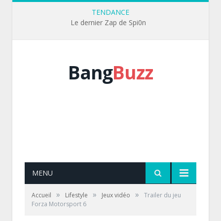
TENDANCE
Le dernier Zap de Spi0n
Bang
Buzz
MENU
»
»
»
Accueil
Lifestyle
Jeux vidéo
Trailer du jeu
Forza Motorsport 6