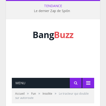
TENDANCE
Le dernier Zap de Spi0n
Bang
Buzz
MENU
»
»
»
Accueil
Fun
Insolite
Le tracteur qui double
sur autoroute