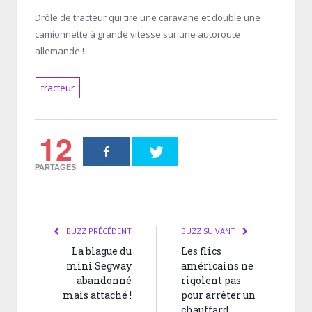
Drôle de tracteur qui tire une caravane et double une
camionnette à grande vitesse sur une autoroute
allemande !
tracteur
12
PARTAGES
BUZZ PRÉCÉDENT
BUZZ SUIVANT
La blague du
Les flics
mini Segway
américains ne
abandonné
rigolent pas
mais attaché !
pour arrêter un
chauffard