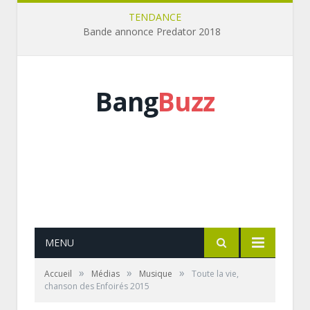
TENDANCE
Bande annonce Predator 2018
Bang
Buzz
MENU
»
»
»
Accueil
Médias
Musique
Toute la vie,
chanson des Enfoirés 2015