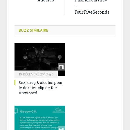
–
FourFiveSeconds
BUZZ SIMILAIRE
19 DÉCEMBRE 2016
0
Sex, drug & alcohol pour
le dernier clip de Die
Antwoord